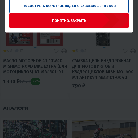
ПОСМОТРЕТЬ КОРОТКОЕ ВИДЕО О СХЕМЕ МОШЕННИКОВ
ПОНЯТНО, ЗАКРЫТЬ
4.8
17
5
2
МАСЛО МОТОРНОЕ 4T 10W40
СМАЗКА ЦЕПИ ВНЕДОРОЖНАЯ
MISHIMO ROAD BIKE EXTRA (ДЛЯ
ДЛЯ МОТОЦИКЛОВ И
МОТОЦИКЛОВ) 1Л. MM1501-01
КВАДРОЦИКЛОВ MISHIMO, 400
МЛ АРТИКУЛ MM3101-0040
1 390 ₽
1 910 ₽
-27%
790 ₽
АНАЛОГИ