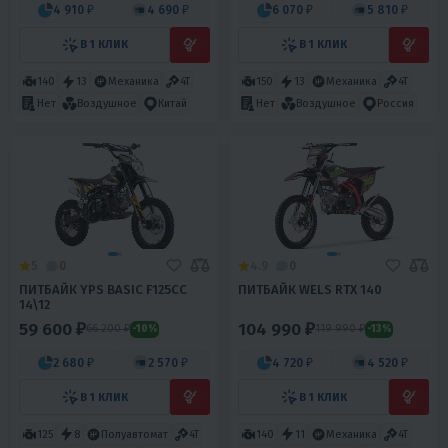
4 910 ₽
4 690 ₽
6 070 ₽
5 810 ₽
В 1 КЛИК
В 1 КЛИК
140
13
Механика
4T
150
13
Механика
4T
Нет
Воздушное
Китай
Нет
Воздушное
Россия
5
0
4.9
0
ПИТБАЙК YPS BASIC F125CC
ПИТБАЙК WELS RTX 140
14\12
59 600 ₽
104 990 ₽
66 200 ₽
119 990 ₽
-10%
-13%
2 680 ₽
2 570 ₽
4 720 ₽
4 520 ₽
В 1 КЛИК
В 1 КЛИК
125
8
Полуавтомат
4T
140
11
Механика
4T