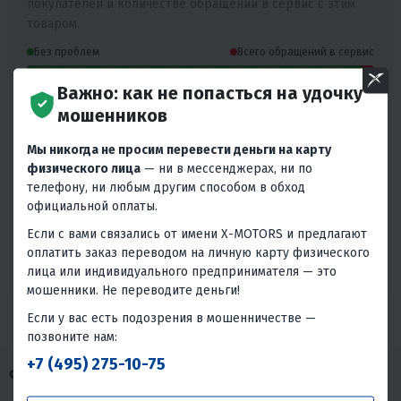
покупателей и количестве обращений в сервис с этим
товаром.
Без проблем
Всего обращений в сервис
96.77%
3.23%
Важно: как не попасться на удочку
мошенников
Умеренная надёжность
Проблемы или брак встречаются, но товар может быть
Мы никогда не просим перевести деньги на карту
использован.
физического лица
— ни в мессенджерах, ни по
0.84%
телефону, ни любым другим способом в обход
Дефекты двигателя или трансмиссии
официальной оплаты.
0.68%
Дефекты электрики и электроники
0.52%
Дефекты топливной и смазочной системы
Если с вами связались от имени X-MOTORS и предлагают
0.36%
Дефекты конструкции и корпуса
оплатить заказ переводом на личную карту физического
0.84%
Прочие дефекты и неисправности
лица или индивидуального предпринимателя — это
мошенники. Не переводите деньги!
Если у вас есть подозрения в мошенничестве —
позвоните нам:
+7 (495) 275-10-75
СОПУТСТВУЮЩИЕ ТОВАРЫ