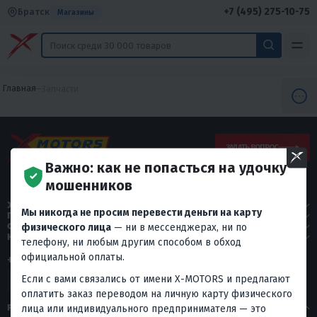
+7 (495) 275-10-75
Братск
Магазины
Главная
Запчасти
ЗАДАТЬ ВОПРОС
Важно: как не попасться на удочку
мошенников
X-MOTORS
Мы никогда не просим перевести деньги на карту
ПОКУПАТЕЛЯМ
СЕРВИС
физического лица
— ни в мессенджерах, ни по
КОНТАКТЫ
телефону, ни любым другим способом в обход
официальной оплаты.
+7 (495) 275-10-75
Если с вами связались от имени X-MOTORS и предлагают
оплатить заказ переводом на личную карту физического
РЕЙТИНГ МАГАЗИНА
лица или индивидуального предпринимателя — это