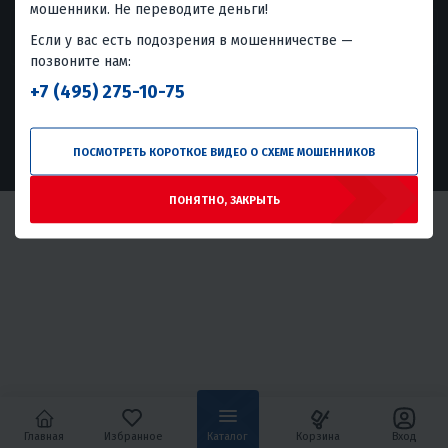
мошенники. Не переводите деньги!
Если у вас есть подозрения в мошенничестве —
5.0
4.9
4.9
позвоните нам:
+7 (495) 275-10-75
© 2026 X-MOTORS - Купить мототехнику, аксессуары, запчасти по
низким ценам. Обслуживание, ремонт.
Политика конфиденциальности
ПОСМОТРЕТЬ КОРОТКОЕ ВИДЕО О СХЕМЕ МОШЕННИКОВ
ПОНЯТНО, ЗАКРЫТЬ
Главная
Избранное
Каталог
Корзина
Вход