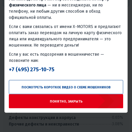
положениями п. 2 ст. 437 Гражданского кодекса РФ.
физического лица
— ни в мессенджерах, ни по
телефону, ни любым другим способом в обход
официальной оплаты.
Надёжность товара
Если с вами связались от имени X-MOTORS и предлагают
Статистика основана на количестве общего числа
оплатить заказ переводом на личную карту физического
покупателей и количестве обращений в сервис с этим
лица или индивидуального предпринимателя — это
товаром.
мошенники. Не переводите деньги!
Без проблем
Всего обращений в сервис
Если у вас есть подозрения в мошенничестве —
позвоните нам:
91.9%
8.1%
+7 (495) 275-10-75
Умеренная надёжность
Проблемы или брак встречаются, но товар может быть
ПОСМОТРЕТЬ КОРОТКОЕ ВИДЕО О СХЕМЕ МОШЕННИКОВ
использован.
1.86%
Дефекты двигателя или трансмиссии
ПОНЯТНО, ЗАКРЫТЬ
1.46%
Дефекты электрики и электроники
1.05%
Дефекты топливной и смазочной системы
0.65%
Дефекты конструкции и корпуса
3.08%
Прочие дефекты и неисправности