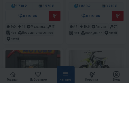
3 730 ₽
3 570 ₽
3 880 ₽
3 710 ₽
В 1 КЛИК
В 1 КЛИК
140
11
Механика
4T
49
10.6
Автомат
2Т
Нет
Воздушно-масляное
Нет
Воздушное
Китай
Китай
Главная
Избранное
Каталог
Корзина
Вход
4
0
5
0
ПИТБАЙК КАЙО BIG-MINI
ПИТБАЙК EX-MOTO APAQ 125E-
K125EM 19/16
PRO
112 490 ₽
99 800 ₽
124 990 ₽
-10%
5 060 ₽
4 840 ₽
4 490 ₽
4 300 ₽
В 1 КЛИК
В 1 КЛИК