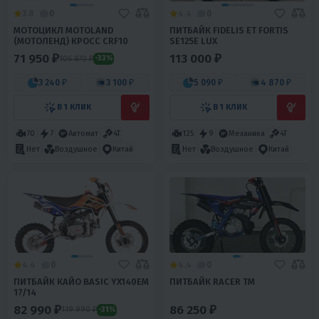
3.8
0
4.4
0
МОТОЦИКЛ MOTOLAND
ПИТБАЙК FIDELIS ET FORTIS
(МОТОЛЕНД) КРОСС CRF10
SE125E LUX
71 950 ₽
113 000 ₽
106 870 ₽
-33%
3 240 ₽
3 100 ₽
5 090 ₽
4 870 ₽
В 1 КЛИК
В 1 КЛИК
70
7
Автомат
4T
125
9
Механика
4T
Нет
Воздушное
Китай
Нет
Воздушное
Китай
4.4
0
4.4
0
ПИТБАЙК КАЙО BASIC YX140EM
ПИТБАЙК RACER TM
17/14
82 990 ₽
86 250 ₽
119 990 ₽
-31%