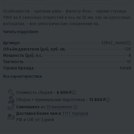
Особенности: - крепкая рама - фильтр-бокс - задняя ступица
PWR на 6 свкозных отврестий и ось на 20 мм. как на кроссовых
мотоцклах. - все электрические соединения на
водонепроницаемых разъемах -...
Читать подробнее
Артикул
12942_motol
Объём двигателя (до), куб. см.
125
Мощность (до), л.с.
8
Тактность
4T
Страна бренда
Китай
Все характеристики
Стоимость сборки -
6 800 ₽
Сборка + премиальная подготовка -
13 800 ₽
Самовывоз
из
33 магазинов
Доставка более чем в
1117 городов
РФ и СНГ от 3 дней