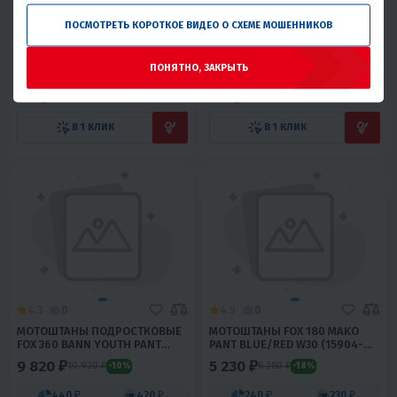
4.3
0
4.7
0
ПОСМОТРЕТЬ КОРОТКОЕ ВИДЕО О СХЕМЕ МОШЕННИКОВ
МОТОШТАНЫ LEATT GPX 5.5
МОТОШТАНЫ ПОДРОСТКОВЫЕ
I.K.S PANT BLACK W30
FOX 360 BANN YOUTH PANT
(5020001111)
BLACK W26 (24458-001-26)
14 200 ₽
8 610 ₽
11 640 ₽
-26%
ПОНЯТНО, ЗАКРЫТЬ
640 ₽
610 ₽
390 ₽
370 ₽
В 1 КЛИК
В 1 КЛИК
4.3
0
4.5
0
МОТОШТАНЫ ПОДРОСТКОВЫЕ
МОТОШТАНЫ FOX 180 MAKO
FOX 360 BANN YOUTH PANT
PANT BLUE/RED W30 (15904-
BLACK W24 (24458-001-24)
149-30)
9 820 ₽
5 230 ₽
10 920 ₽
6 380 ₽
-10%
-18%
440 ₽
420 ₽
240 ₽
230 ₽