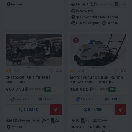
Тайвань
187
15
Задний 2WD
Нет
Воздушное
Хромомолибденовый сплав
15 лет и старше
Тайвань
5
0
5
6
СНЕГОХОД IRBIS TUNGUS
МОТОБУКСИРОВЩИК IKUDZO
500LE PRO
2.0 1450/500 EKR20 (ДВС
DINKIN)
497 740 ₽
188 900 ₽
499 000 ₽
209 800 ₽
-0%
-10%
22 400 ₽
21 430 ₽
7 870 ₽
8 130 ₽
В 1 КЛИК
В 1 КЛИК
3333х500 мм
26
4T
Да
20
Нет
500мм
Бензиновый
460
Россия