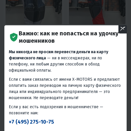
4
0
5
0
Важно: как не попасться на удочку
ШТАНЫ КРОССОВЫЕ HETOSHI
ШТАНЫ КРОССОВЫЕ HETOSHI
мошенников
DEMURE TYPE-2 ЦВ, СЕРО-
DEMURE TYPE-3 ЦВ, КРАСНО-
ЧЕРНЫЙ Р.XL
ЧЕРНЫЙ Р.XXL
10 900 ₽
10 900 ₽
13 800 ₽
-21%
Мы никогда не просим перевести деньги на карту
физического лица
— ни в мессенджерах, ни по
490 ₽
470 ₽
490 ₽
470 ₽
телефону, ни любым другим способом в обход
В 1 КЛИК
В 1 КЛИК
официальной оплаты.
Если с вами связались от имени X-MOTORS и предлагают
Япония
Япония
оплатить заказ переводом на личную карту физического
лица или индивидуального предпринимателя — это
мошенники. Не переводите деньги!
Если у вас есть подозрения в мошенничестве —
позвоните нам:
+7 (495) 275-10-75